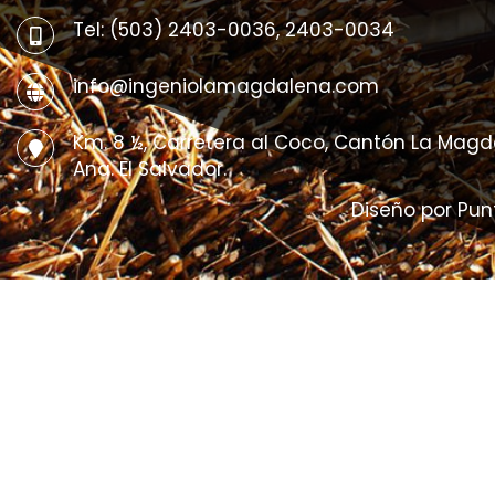
Tel: (503) 2403-0036, 2403-0034
info@ingeniolamagdalena.com
Km. 8 ½, Carretera al Coco, Cantón La Mag
Ana. El Salvador.
Diseño por Pun