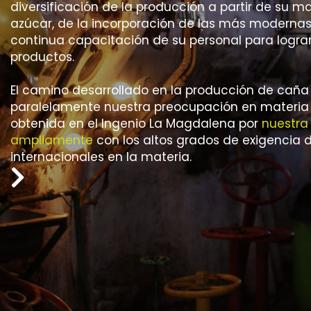
diversificación de la producción a partir de su m
azúcar, de la incorporación de las más modernas
continua capacitación de su personal para lograr
productos.
El camino desarrollado en la producción de caña
paralelamente nuestra preocupación en materia s
obtenida en el Ingenio La Magdalena por
nuestra
ampliamente
con los altos grados de exigencia 
internacionales en la materia.